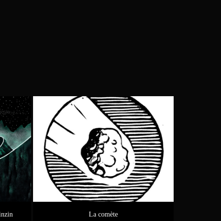
inzin
La comète